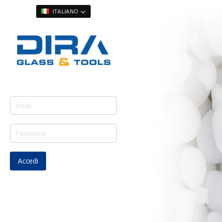
Salta
LINGUA
ITALIANO
al
contenuto
Accedi